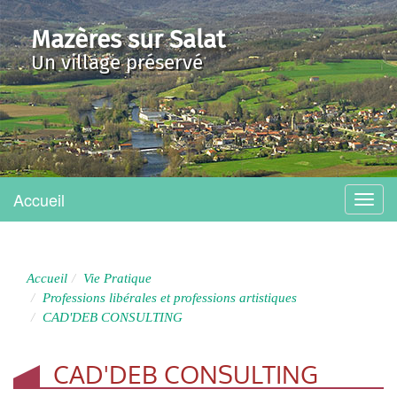
Mazères sur Salat
Un village préservé
Accueil
Menu
Accueil
Vie Pratique
Professions libérales et professions artistiques
CAD'DEB CONSULTING
CAD'DEB CONSULTING