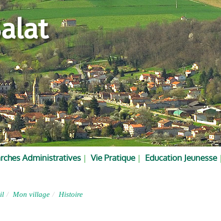
alat
ches Administratives
Vie Pratique
Education Jeunesse
il
Mon village
Histoire