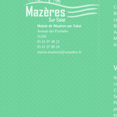
C
B
L
B
Mairie de Mazères sur Salat
Avenue des Pyrénées
A
31260
M
05 61 97 48 22
A
05 61 97 80 10
mairie-mazeres2@wanadoo.fr
V
S
c
C
S
P
p
I