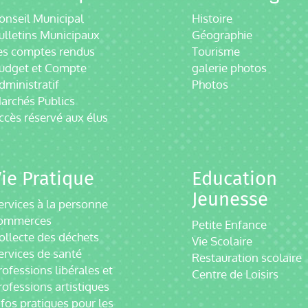
onseil Municipal
Histoire
ulletins Municipaux
Géographie
es comptes rendus
Tourisme
udget et Compte
galerie photos
dministratif
Photos
archés Publics
ccès réservé aux élus
ie Pratique
Education
Jeunesse
ervices à la personne
ommerces
Petite Enfance
ollecte des déchets
Vie Scolaire
ervices de santé
Restauration scolaire
rofessions libérales et
Centre de Loisirs
rofessions artistiques
nfos pratiques pour les