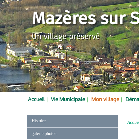
Mazères sur S
Un village préservé
Accueil
Vie Municipale
Mon village
Démar
Histoire
Accue
galerie photos