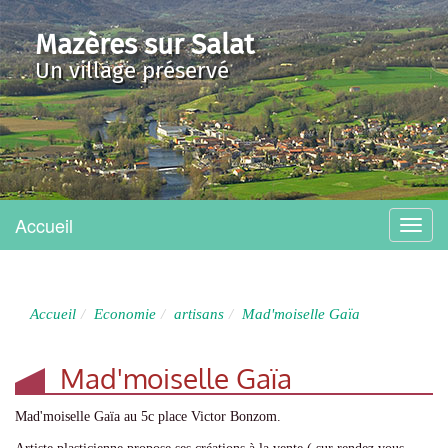
Mazères sur Salat
Un village préservé
Accueil
Menu
Accueil
Economie
artisans
Mad'moiselle Gaïa
Mad'moiselle Gaïa
Mad'moiselle Gaïa au 5c place Victor Bonzom.