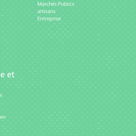
Marchés Publics
artisans
Entreprise
e et
es
 en