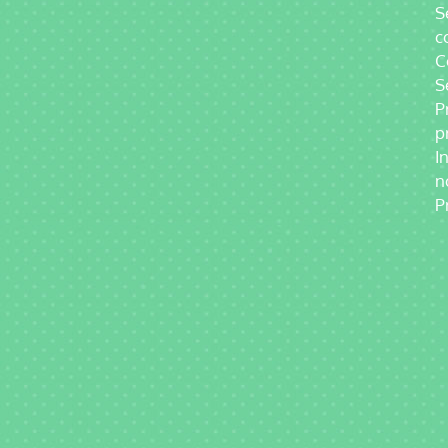
S
c
C
S
P
p
I
n
P