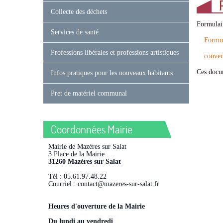
Collecte des déchets
Formulair
Services de santé
Formul
Professions libérales et professions artistiques
conven
Ces docum
Infos pratiques pour les nouveaux habitants
Pret de matériel communal
Coordonnées Mairie
Mairie de Mazères sur Salat
3 Place de la Mairie
31260 Mazères sur Salat
Tél : 05.61.97.48.22
Courriel : contact@mazeres-sur-salat.fr
Heures d'ouverture de la Mairie
Du lundi au vendredi