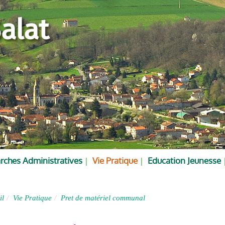
alat
ches Administratives
Vie Pratique
Education Jeunesse
il
Vie Pratique
Pret de matériel communal