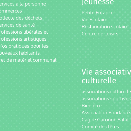
Jeunesse
ervices à la personne
ommerces
Petite Enfance
ollecte des déchets
Vie Scolaire
ervices de santé
Restauration scolaire
rofessions libérales et
Centre de Loisirs
rofessions artistiques
nfos pratiques pour les
ouveaux habitants
ret de matériel communal
Vie associativ
culturelle
associations culturell
associations sportives
Bien être
Association Solidarité
Cagire Garonne Salat
Comité des fêtes