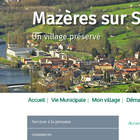
Mazères sur S
Un village préservé
Accueil
Vie Municipale
Mon village
Démar
Services à la personne
Accue
commerces