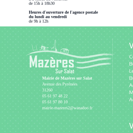
de 15h à 18h30
Heures d'ouverture de l'agence postale
du lundi au vendredi
de 9h à 12h
V
C
B
L
B
Mairie de Mazères sur Salat
Avenue des Pyrénées
A
31260
M
05 61 97 48 22
A
05 61 97 80 10
mairie-mazeres2@wanadoo.fr
V