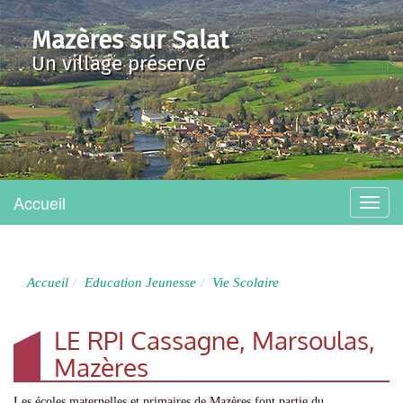
Mazères sur Salat
Un village préservé
Accueil
Menu
Accueil
Education Jeunesse
Vie Scolaire
LE RPI Cassagne, Marsoulas,
Mazères
Les écoles maternelles et primaires de Mazères font partie du