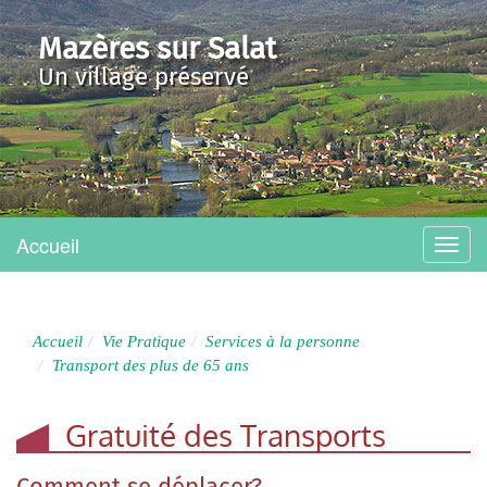
Mazères sur Salat
Un village préservé
Accueil
Menu
Accueil
Vie Pratique
Services à la personne
Transport des plus de 65 ans
Gratuité des Transports
Comment se déplacer?